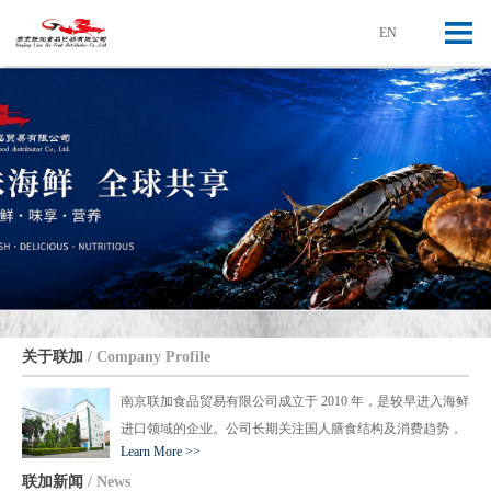
[ 中文版 ]
[ English ]
EN
关于联加
/ Company Profile
南京联加食品贸易有限公司成立于 2010 年，是较早进入海鲜
进口领域的企业。公司长期关注国人膳食结构及消费趋势，
Learn More >>
与欧美等国家建立长期合作关系，搭建国际海鲜贸易枢纽及
联加新闻
/ News
销售网络，已获加拿大 World Link Food Distributors Inc 授