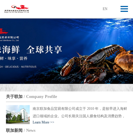
[ 中文版 ]
[ English ]
EN
关于联加
/ Company Profile
南京联加食品贸易有限公司成立于 2010 年，是较早进入海鲜
进口领域的企业。公司长期关注国人膳食结构及消费趋势，
Learn More >>
与欧美等国家建立长期合作关系，搭建国际海鲜贸易枢纽及
联加新闻
/ News
销售网络，已获加拿大 World Link Food Distributors Inc 授