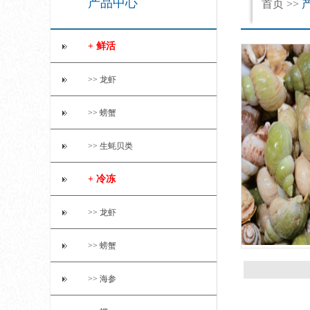
产品中心
首页
>>
+ 鲜活
>> 龙虾
>> 螃蟹
>> 生蚝贝类
+ 冷冻
>> 龙虾
>> 螃蟹
>> 海参