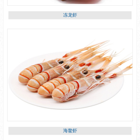
冻龙虾
海鳌虾