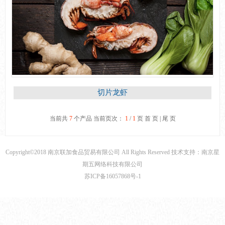
切片龙虾
当前共
7
个产品 当前页次：
1
/
1
页
首 页
|
尾 页
Copyright©2018 南京联加食品贸易有限公司 All Rights Reserved 技术支持：南京星
期五网络科技有限公司
苏ICP备16057868号-1