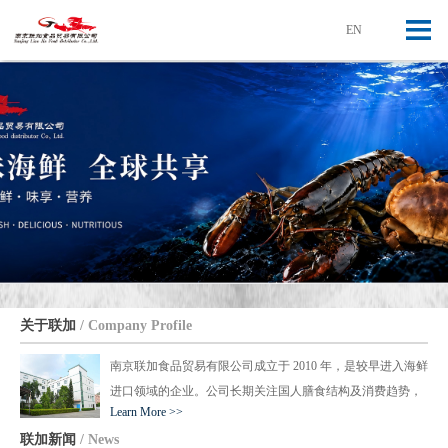
[ 中文版 ]
[ English ]
EN
关于联加
/ Company Profile
南京联加食品贸易有限公司成立于 2010 年，是较早进入海鲜
进口领域的企业。公司长期关注国人膳食结构及消费趋势，
Learn More >>
与欧美等国家建立长期合作关系，搭建国际海鲜贸易枢纽及
联加新闻
/ News
销售网络，已获加拿大 World Link Food Distributors Inc 授